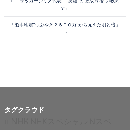
「サッカーシリア代表 “英雄”と“裏切り者”の狭間
稿
で」
ナ
ビ
「熊本地震“つぶやき２６００万”から見えた明と暗」
ゲ
ー
シ
ョ
ン
タグクラウド
NHK
NHKスペシャル
Nスペ
IT