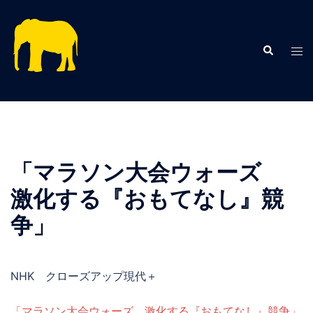
コ
ン
テ
検
ト
索
ン
グ
ツ
ル
へ
メ
ス
ニ
キ
ュ
ッ
ー
「マラソン大会ウォーズ
プ
激化する『おもてなし』競
争」
NHK クローズアップ現代＋
「マラソン大会ウォーズ 激化する『おもてなし』競争」