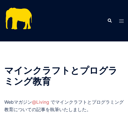
コ
ン
テ
検
ト
索
ン
グ
ツ
ル
へ
メ
ス
ニ
キ
ュ
ッ
ー
マインクラフトとプログラ
プ
ミング教育
Webマガジン
@Living
でマインクラフトとプログラミング
教育についての記事を執筆いたしました。