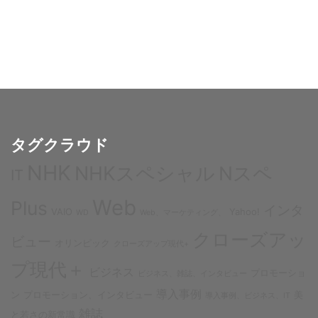
ー
シ
ョ
ン
タグクラウド
NHK
NHKスペシャル
Nスペ
IT
Web
Plus
インタ
VAIO
Yahoo!
WD
Web、マーケティング、
クローズアッ
ビュー
オリンピック
クローズアップ現代+
プ現代＋
ビジネス
プロモーショ
ビジネス、雑誌、インタビュー
導入事例
ン
プロモーション、インタビュー
美
導入事例、ビジネス、IT
雑誌
と若さの新常識