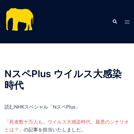
コ
ン
テ
検
ト
索
ン
グ
ツ
ル
へ
メ
ス
ニ
キ
ュ
ッ
ー
NスペPlus ウイルス大感染
プ
時代
読むNHKスペシャル「NスペPlus」
「死者数十万人も。ウイルス大感染時代、最悪のシナリオ
とは？」
の記事を担当いたしました。