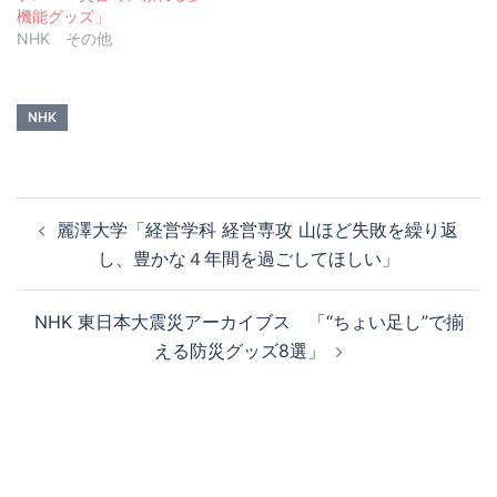
機能グッズ」
NHK その他
NHK
投
麗澤大学「経営学科 経営専攻 山ほど失敗を繰り返
稿
し、豊かな４年間を過ごしてほしい」
ナ
ビ
NHK 東日本大震災アーカイブス 「“ちょい足し”で揃
ゲ
える防災グッズ8選」
ー
シ
ョ
ン