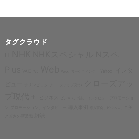
タグクラウド
NHK
NHKスペシャル
Nスペ
IT
Web
Plus
インタ
VAIO
Yahoo!
WD
Web、マーケティング、
クローズアッ
ビュー
オリンピック
クローズアップ現代+
プ現代＋
ビジネス
プロモーショ
ビジネス、雑誌、インタビュー
導入事例
ン
プロモーション、インタビュー
美
導入事例、ビジネス、IT
雑誌
と若さの新常識