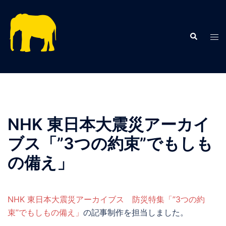
コ
ン
テ
検
ト
索
ン
グ
ツ
ル
へ
メ
ス
ニ
キ
ュ
ッ
ー
NHK 東日本大震災アーカイ
プ
ブス「”3つの約束”でもしも
の備え」
NHK 東日本大震災アーカイブス 防災特集「”3つの約
束”でもしもの備え」
の記事制作を担当しました。