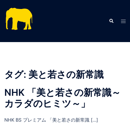
コ
ン
テ
検
ト
索
ン
グ
ツ
ル
へ
メ
ス
ニ
キ
ュ
ッ
ー
プ
タグ:
美と若さの新常識
NHK 「美と若さの新常識～
カラダのヒミツ～」
NHK BS プレミアム 「美と若さの新常識 […]