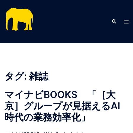
コ
ン
テ
検
ト
索
ン
グ
ツ
ル
へ
メ
ス
ニ
キ
ュ
ッ
ー
プ
タグ:
雑誌
マイナビBOOKS 「［大
京］グループが見据えるAI
時代の業務効率化」