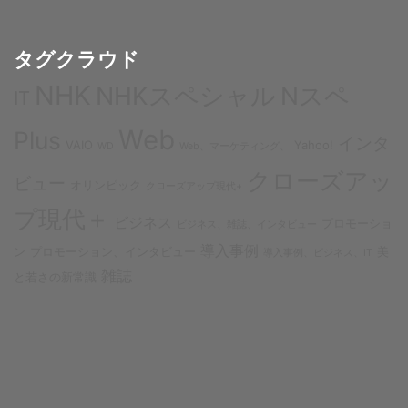
タグクラウド
NHK
NHKスペシャル
Nスペ
IT
Web
Plus
インタ
VAIO
Yahoo!
WD
Web、マーケティング、
クローズアッ
ビュー
オリンピック
クローズアップ現代+
プ現代＋
ビジネス
プロモーショ
ビジネス、雑誌、インタビュー
導入事例
ン
プロモーション、インタビュー
美
導入事例、ビジネス、IT
雑誌
と若さの新常識